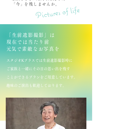
「
」
今
を残しませんか。
Pictures of life
「生前遺影撮影」は
​現在では当たり前
​元気で素敵なお写真を
スタジオKプラスでは生前遺影撮影時に
ご家族と一緒にその日の思い出を残す
ことができるプランをご用意しています。
趣味のご演出も歓迎しております。​