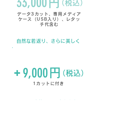
33,000
円
（税込）
データ3カット、専用メディア
ケース（USB入り）、レタッ
チ代含む
自然な若返り、さらに美しく
パーフェクト補正
9,000
+
円
（税込）
1カットに付き
その日の家族の思い出とともに
明るい生前遺影撮影+ミニ
アルバム付き家族写真