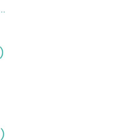
…
）
）