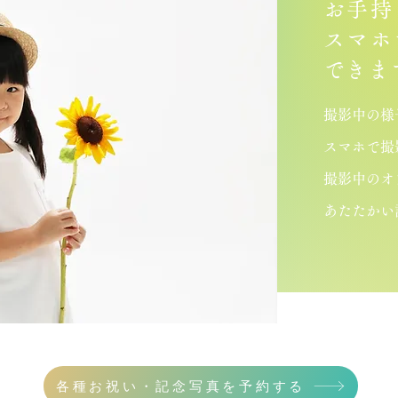
お手持
スマホ
​できま
撮影中の様
スマホで撮
​撮影中の
あたたかい
各種お祝い・記念写真を予約する