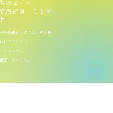
ちのビデオ、
で撮影頂くことが
す
子を是非お手持ちのビデオや
影してください。
オフショットは
記憶になります。