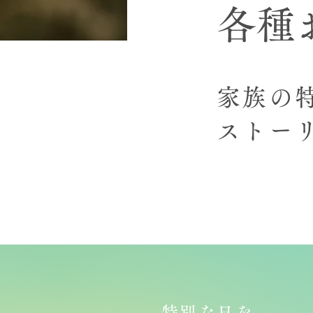
各種
家族の
ストー
特別な日を