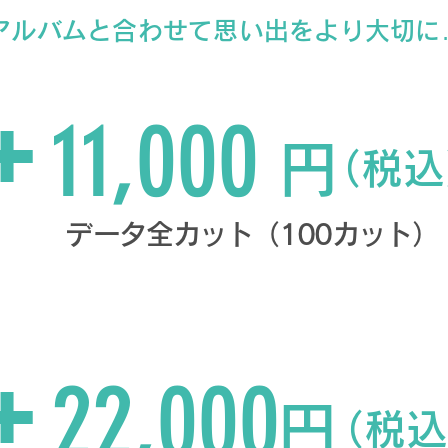
アルバムと合わせて思い出をより大切に
台紙（1面）+データセット
+
11,000
円
（税込
​データ全カット（100カット）
ミニアルバム20ページ+データセット
+
22,000
円
（税込