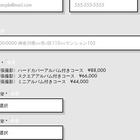
必須
*
必須
張撮影〉ハードカバーアルバム付きコース ¥88,000
張撮影〉スクエアアルバム付きコース ¥66,000
張撮影〉ミニアルバム付きコース ¥44,000
r
希望
*
必須
e
q
u
i
r
e
d
r
希望
*
必須
e
q
u
i
r